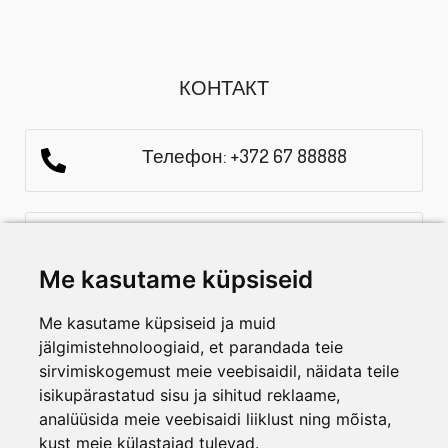
КОНТАКТ
Телефон: +372 67 88888
E-mail: info@aialadu.ee
Me kasutame küpsiseid
Часы работы: E-R 10.00-18-00
Me kasutame küpsiseid ja muid
jälgimistehnoloogiaid, et parandada teie
sirvimiskogemust meie veebisaidil, näidata teile
СПЕЦ.ПРЕДЛОЖЕНИЯ И НОВОСТИ
isikupärastatud sisu ja sihitud reklaame,
ПОДПИШИТЕСЬ НА РАССЫЛКУ
analüüsida meie veebisaidi liiklust ning mõista,
kust meie külastajad tulevad.