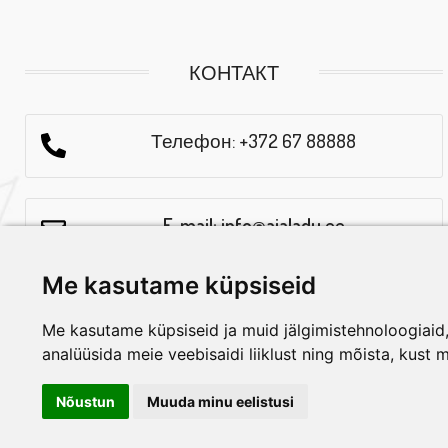
КОНТАКТ
Телефон: +372 67 88888
E-mail: info@aialadu.ee
Me kasutame küpsiseid
Часы работы: E-R 10.00-18-00
Me kasutame küpsiseid ja muid jälgimistehnoloogiaid, 
analüüsida meie veebisaidi liiklust ning mõista, kust 
Nõustun
Muuda minu eelistusi
Aialadu 2024 ©