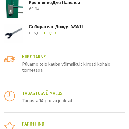
Крепление Для Панелей
€
0,94
Собиратель Дождя AVANTI
€
35,00
€
31,99
KIIRE TARNE
Püüame teie kauba võimalikult kiiresti kohale
toimetada.
TAGASTUSVÕIMALUS
Tagasta 14 päeva jooksul
PARIM HIND