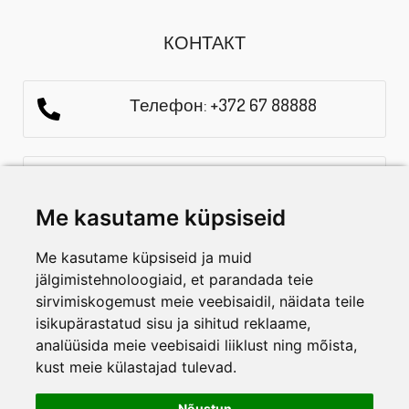
КОНТАКТ
Телефон: +372 67 88888
E-mail: info@aialadu.ee
Me kasutame küpsiseid
Часы работы: E-R 10.00-18-00
Me kasutame küpsiseid ja muid
jälgimistehnoloogiaid, et parandada teie
sirvimiskogemust meie veebisaidil, näidata teile
СПЕЦ.ПРЕДЛОЖЕНИЯ И НОВОСТИ
isikupärastatud sisu ja sihitud reklaame,
ПОДПИШИТЕСЬ НА РАССЫЛКУ
analüüsida meie veebisaidi liiklust ning mõista,
kust meie külastajad tulevad.
Nõustun